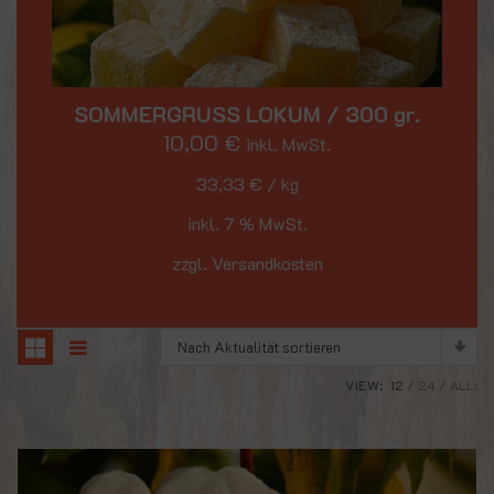
SOMMERGRUSS LOKUM / 300 gr.
10,00
€
inkl. MwSt.
33,33
€
/
kg
inkl. 7 % MwSt.
zzgl. Versandkosten
Nach Aktualität sortieren
VIEW:
12
24
ALL: