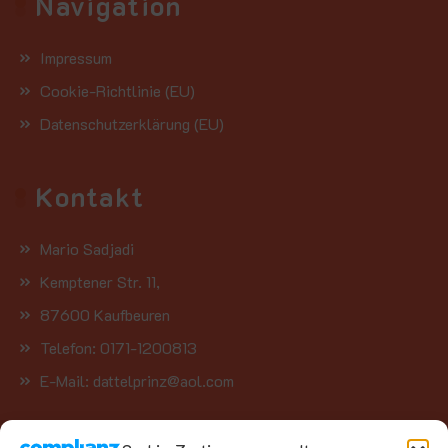
Navigation
Impressum
Cookie-Richtlinie (EU)
Datenschutzerklärung (EU)
Kontakt
Mario Sadjadi
Kemptener Str. 11,
87600 Kaufbeuren
Telefon: 0171-1200813
E-Mail: dattelprinz@aol.com