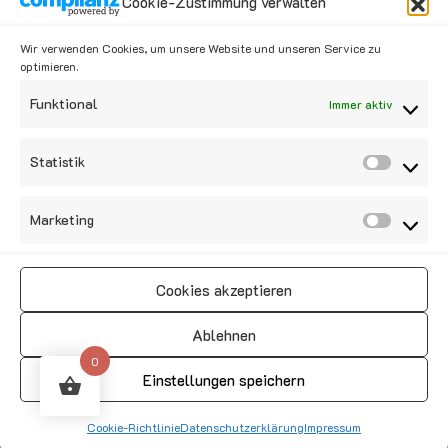
Kategorien
Cookie-Zustimmung verwalten
Wir verwenden Cookies, um unsere Website und unseren Service zu
Kategorie auswählen
optimieren.
Funktional
Immer aktiv
Social Media
Statistik
Marketing
Cookies akzeptieren
Vertrag widerrufen
Ablehnen
0
Einstellungen speichern
Copyright © 2020 Dattelschlepper Shop All Right Reserved.
Cookie-Richtlinie
Datenschutzerklärung
Impressum