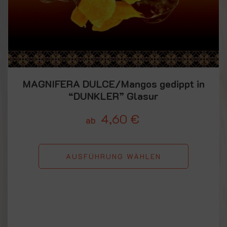
MAGNIFERA DULCE/Mangos gedippt in
“DUNKLER” Glasur
4,60
€
ab
AUSFÜHRUNG WÄHLEN