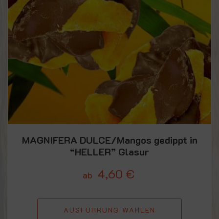
MAGNIFERA DULCE/Mangos gedippt in
“HELLER” Glasur
4,60
€
ab
AUSFÜHRUNG WÄHLEN