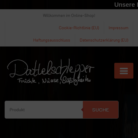
Unsere Ma
Willkommen im Online-Shop!
Cookie-Richtlinie (EU)
Impressum
Haftungsausschluss
Datenschutzerklärung (EU)
SUCHE