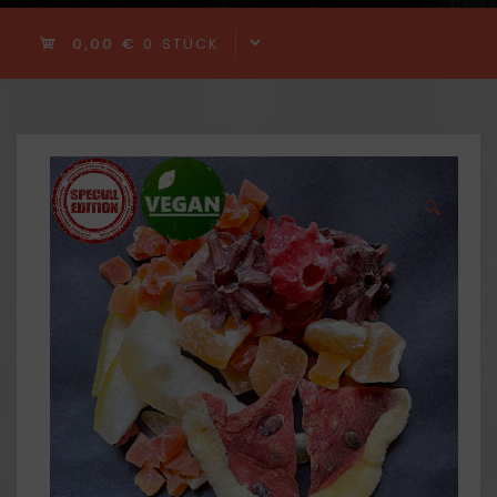
0,00 €
0 STÜCK
🔍