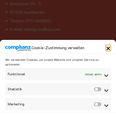
Kemptener Str. 11,
87600 Kaufbeuren
Telefon: 0171-1200813
E-Mail: dattelprinz@aol.com
Kategorien
Cookie-Zustimmung verwalten
Wir verwenden Cookies, um unsere Website und unseren Service zu
Früchte (37)
×
optimieren.
Funktional
Immer aktiv
Social Media
Statistik
Marketing