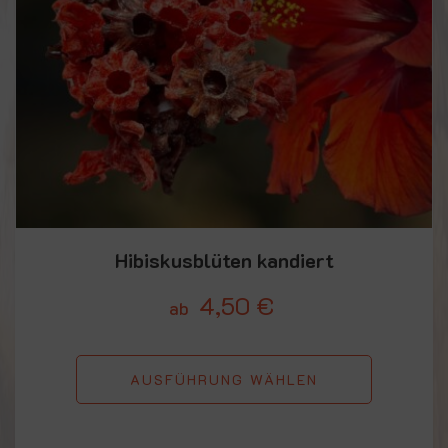
Hibiskusblüten kandiert
4,50
€
ab
AUSFÜHRUNG WÄHLEN