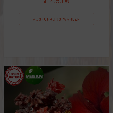
4,50
€
ab
AUSFÜHRUNG WÄHLEN