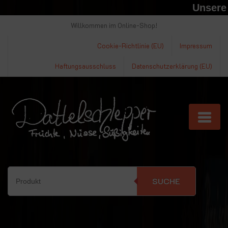
Unsere Ma
Willkommen im Online-Shop!
Cookie-Richtlinie (EU)
Impressum
Haftungsausschluss
Datenschutzerklärung (EU)
SUCHE