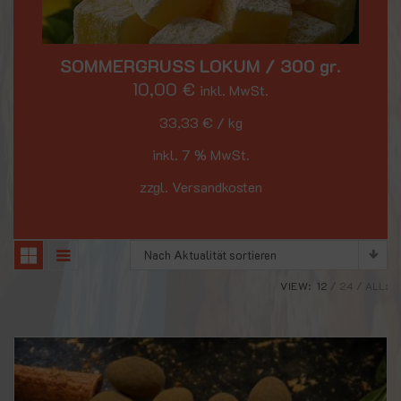
SOMMERGRUSS LOKUM / 300 gr.
10,00
€
inkl. MwSt.
33,33
€
/
kg
inkl. 7 % MwSt.
zzgl. Versandkosten
Nach Aktualität sortieren
VIEW:
12
24
ALL: