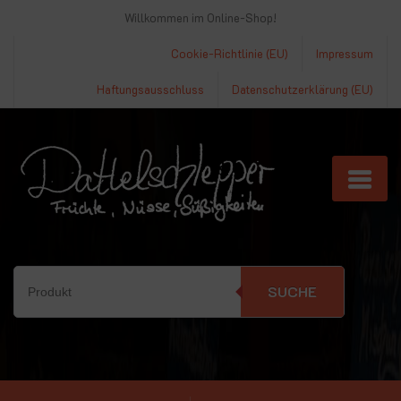
Willkommen im Online-Shop!
Cookie-Richtlinie (EU)
Impressum
Haftungsausschluss
Datenschutzerklärung (EU)
SUCHE