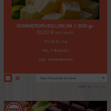
SOMMERGRUSS LOKUM / 300 gr.
10,00
€
inkl. MwSt.
33,33
€
/
kg
inkl. 7 % MwSt.
zzgl. Versandkosten
Nach Aktualität sortieren
VIEW:
12
24
ALL: