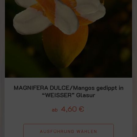
MAGNIFERA DULCE/Mangos gedippt in
“WEISSER” Glasur
4,60
€
ab
AUSFÜHRUNG WÄHLEN