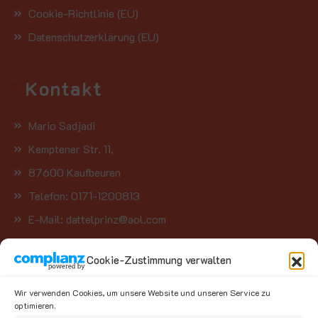
Cookie-Richtlinie (EU)
Datenschutzerklärung (EU)
Kontakt
Mario Sadjadi
Kemptener Str. 11,
87600 Kaufbeuren
Telefon: 0171-1200813
E-Mail: dattelprinz@aol.com
Cookie-Zustimmung verwalten
Kategorien
Wir verwenden Cookies, um unsere Website und unseren Service zu
optimieren.
Kategorie auswählen