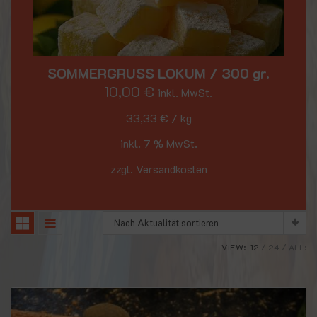
SOMMERGRUSS LOKUM / 300 gr.
10,00
€
inkl. MwSt.
33,33
€
/
kg
inkl. 7 % MwSt.
zzgl. Versandkosten
Nach Aktualität sortieren
VIEW:
12
24
ALL: