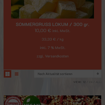
SOMMERGRUSS LOKUM / 300 gr.
10,00
€
inkl. MwSt.
33,33
€
/
kg
inkl. 7 % MwSt.
zzgl. Versandkosten
Nach Aktualität sortieren
VIEW:
12
24
ALL: