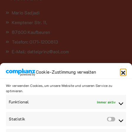
Mario Sadjadi
Kemptener Str. 11,
87600 Kaufbeuren
Telefon: 0171-1200813
E-Mail: dattelprinz@aol.com
Kategorien
Cookie-Zustimmung verwalten
Wir verwenden Cookies, um unsere Website und unseren Service zu
Kategorie auswählen
optimieren.
Funktional
Immer aktiv
Social Media
Statistik