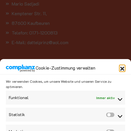
Mario Sadjadi
Kemptener Str. 11,
87600 Kaufbeuren
Telefon: 0171-1200813
E-Mail: dattelprinz@aol.com
Kategorien
Cookie-Zustimmung verwalten
Kategorie auswählen
Wir verwenden Cookies, um unsere Website und unseren Service zu
optimieren.
Social Media
Funktional
Immer aktiv
Statistik