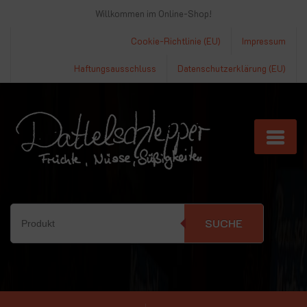
Willkommen im Online-Shop!
Cookie-Richtlinie (EU)
Impressum
Haftungsausschluss
Datenschutzerklärung (EU)
SUCHE