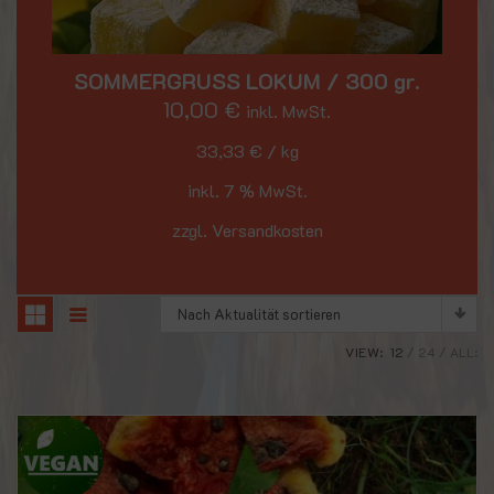
SOMMERGRUSS LOKUM / 300 gr.
10,00
€
inkl. MwSt.
33,33
€
/
kg
inkl. 7 % MwSt.
zzgl. Versandkosten
Nach Aktualität sortieren
VIEW:
12
24
ALL: