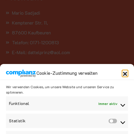
Mario Sadjadi
Kemptener Str. 11,
87600 Kaufbeuren
Telefon: 0171-1200813
E-Mail: dattelprinz@aol.com
Kategorien
Cookie-Zustimmung verwalten
Wir verwenden Cookies, um unsere Website und unseren Service zu
Kategorie auswählen
optimieren.
Funktional
Immer aktiv
Social Media
Statistik