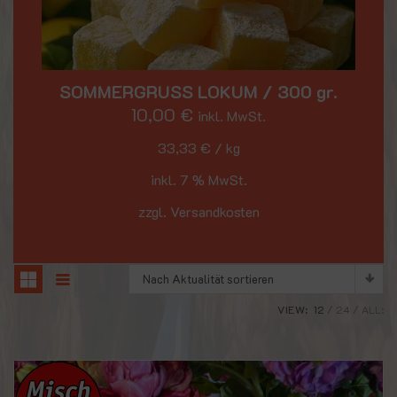
SOMMERGRUSS LOKUM / 300 gr.
10,00
€
inkl. MwSt.
33,33
€
/
kg
inkl. 7 % MwSt.
zzgl. Versandkosten
Nach Aktualität sortieren
VIEW:
12
24
ALL: