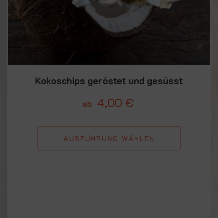
Kokoschips geröstet und gesüsst
4,00
€
ab
AUSFÜHRUNG WÄHLEN