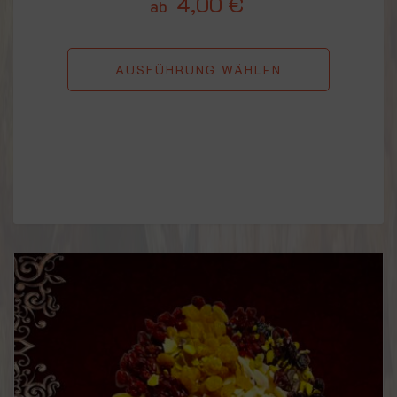
4,00
€
ab
AUSFÜHRUNG WÄHLEN