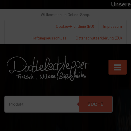
Unsere M
Willkommen im Online-Shop!
Cookie-Richtlinie (EU)
Impressum
Haftungsausschluss
Datenschutzerklärung (EU)
SUCHE