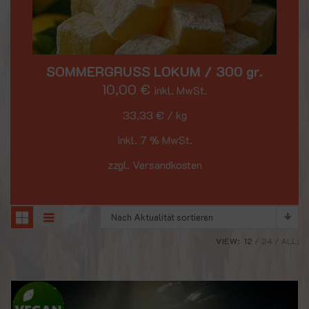
SOMMERGRUSS LOKUM / 300 gr.
10,00
€
inkl. MwSt.
33,33
€
/
kg
inkl. 7 % MwSt.
zzgl. Versandkosten
Nach Aktualität sortieren
VIEW:
12
24
ALL: