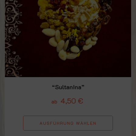
“SultanIna”
4,50
€
ab
AUSFÜHRUNG WÄHLEN