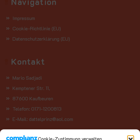
Navigation
Impressum
Cookie-Richtlinie (EU)
Datenschutzerklärung (EU)
Kontakt
Mario Sadjadi
Kemptener Str. 11,
87600 Kaufbeuren
Telefon: 0171-1200813
E-Mail: dattelprinz@aol.com
Cookie-Zustimmung verwalten