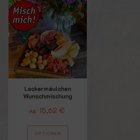
Leckermäulchen
Wunschmischung
15,62
€
Ab
OPTIONEN