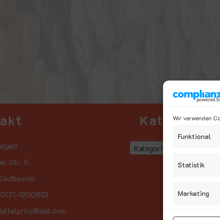
takt
Kategorien
Wir verwenden Coo
Funktional
djadi
Kategorie auswählen
r Str. 11,
Statistik
aufbeuren
Marketing
: 0171-1200813
dattelprinz@aol.com