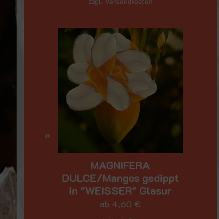
zzgl. Versandkosten
MAGNIFERA
DULCE/Mangos gedippt
in "WEISSER" Glasur
ab
4,60
€