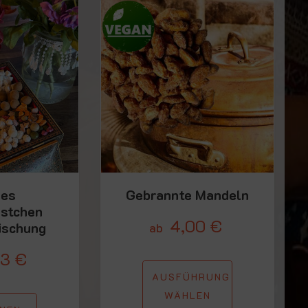
ses
Gebrannte Mandeln
stchen
4,00
€
schung
ab
13
€
AUSFÜHRUNG
WÄHLEN