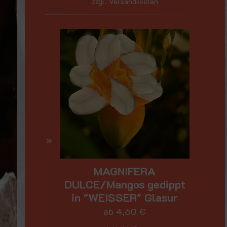
zzgl. Versandkosten
MAGNIFERA
DULCE/Mangos gedippt
in "WEISSER" Glasur
ab
4,60
€