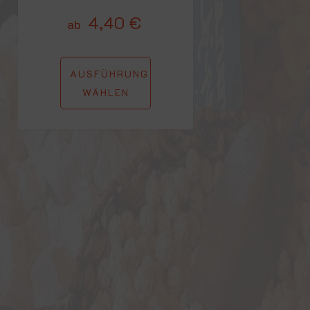
4,40
€
ab
AUSFÜHRUNG
WÄHLEN