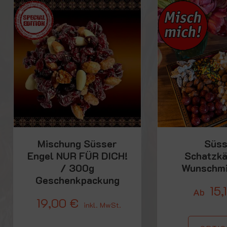
Mischung Süsser
Süs
Engel NUR FÜR DICH!
Schatzkä
/ 300g
Wunschmi
Geschenkpackung
15,
Ab
19,00
€
inkl. MwSt.