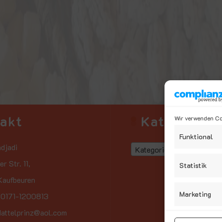
takt
Kategorien
Wir verwenden Coo
Funktional
djadi
Kategorie auswählen
r Str. 11,
Statistik
aufbeuren
Marketing
: 0171-1200813
dattelprinz@aol.com