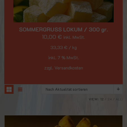
SOMMERGRUSS LOKUM / 300 gr.
10,00
€
inkl. MwSt.
33,33
€
/
kg
inkl. 7 % MwSt.
zzgl. Versandkosten
Nach Aktualität sortieren
VIEW:
12
24
ALL: