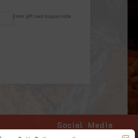
Enter gift card coupon code
Social Media