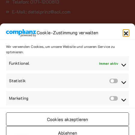
Telefon: 0171-1200813
E-Mail: dattelprinz@aol.com
Kategorien
Cookie-Zustimmung verwalten
Wir verwenden Cookies, um unsere Website und unseren Service zu
Kategorie auswählen
optimieren.
Funktional
Immer aktiv
Social Media
Statistik
Marketing
Cookies akzeptieren
Vertrag widerrufen
Ablehnen